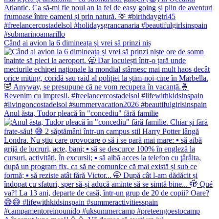
Când ai avion la 6 dimineața și vrei să prinzi niș
Anul ăsta, Tudor pleacă în "concediu" fără familie