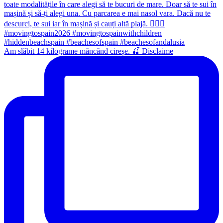
Am slăbit 14 kilograme mâncând cireșe. 🍒 Disclaime