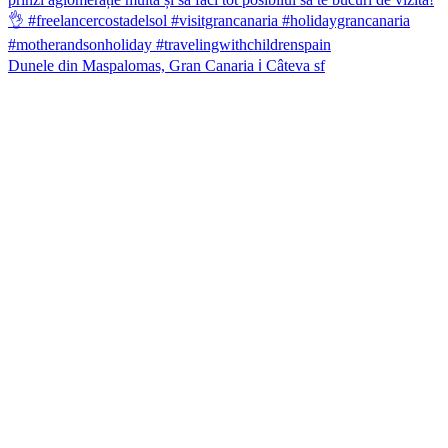
Dunele din Maspalomas, Gran Canaria ℹ️ Câteva sf