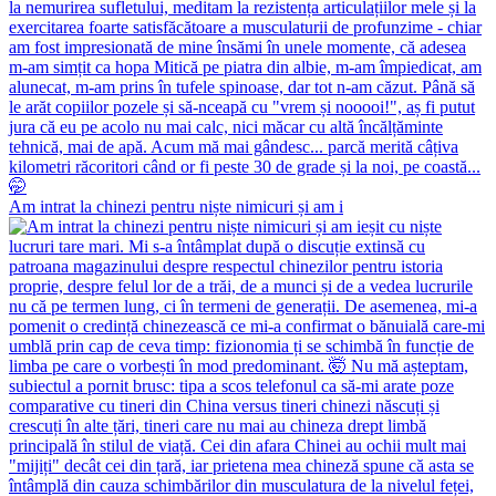
Am intrat la chinezi pentru niște nimicuri și am i