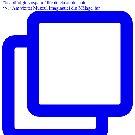
👀✨️ Am vizitat Muzeul Imaginației din Málaga, iar