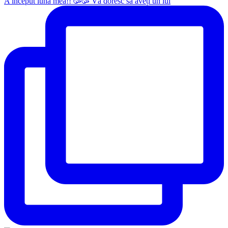
A început luna mea!! 🥳🥳 Vă doresc să aveți un iul