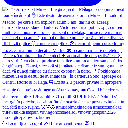
🥳 La mulți ani, copii! 🌞 Bine-ai venit, vară! 🏖 Bi