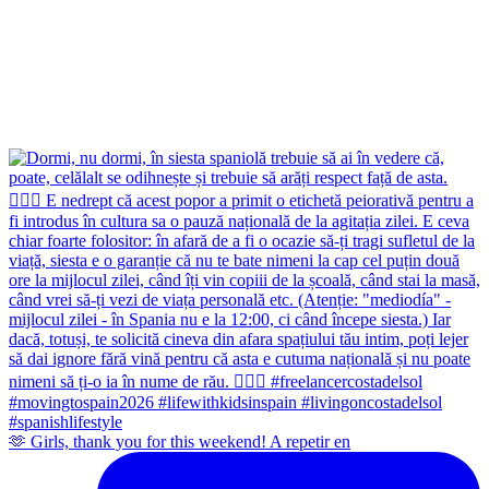
🫶 Girls, thank you for this weekend! A repetir en