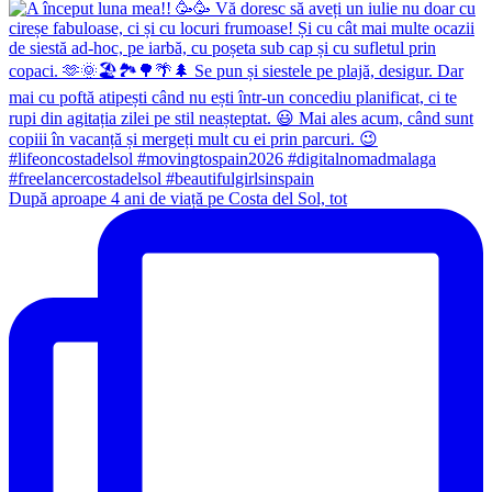
După aproape 4 ani de viață pe Costa del Sol, tot