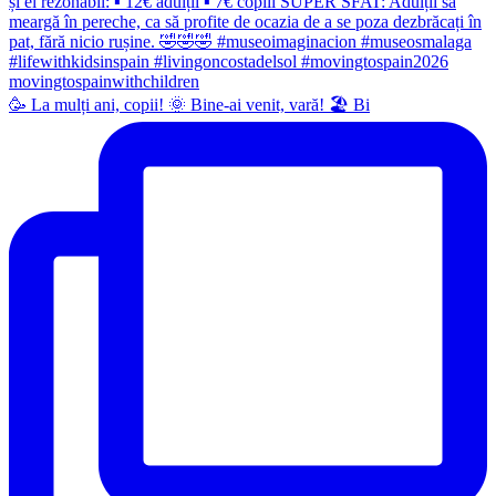
🥳 La mulți ani, copii! 🌞 Bine-ai venit, vară! 🏖 Bi