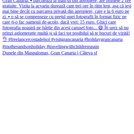
Dunele din Maspalomas, Gran Canaria ℹ️ Câteva sf