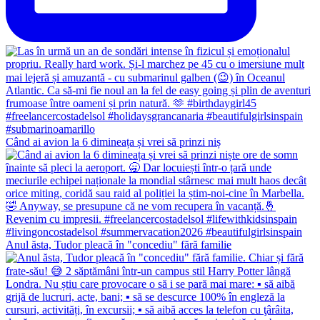
Când ai avion la 6 dimineața și vrei să prinzi niș
Anul ăsta, Tudor pleacă în "concediu" fără familie