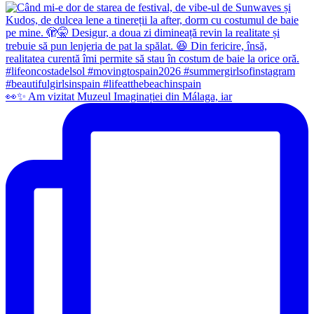
👀✨️ Am vizitat Muzeul Imaginației din Málaga, iar