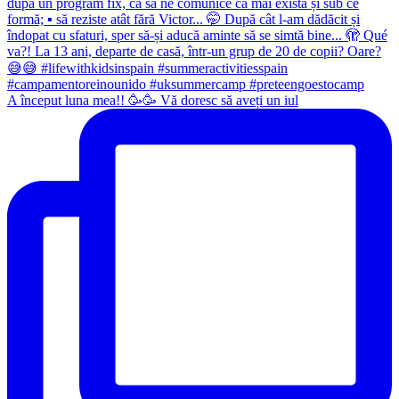
A început luna mea!! 🥳🥳 Vă doresc să aveți un iul