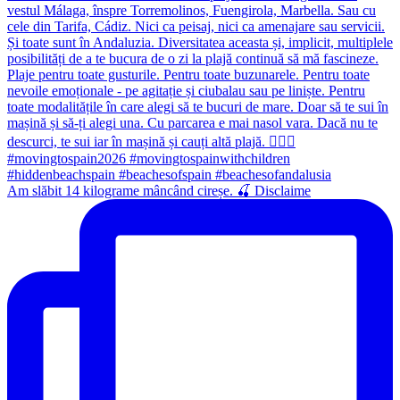
Am slăbit 14 kilograme mâncând cireșe. 🍒 Disclaime