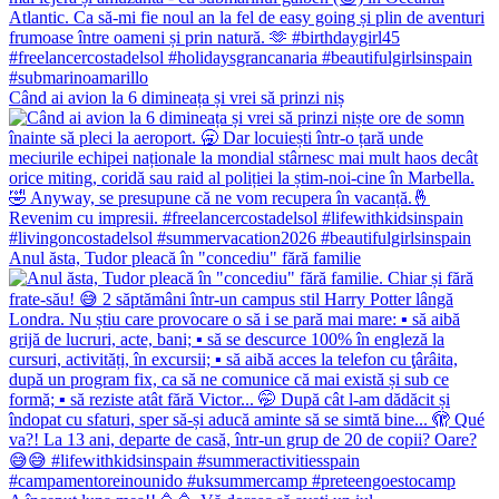
Când ai avion la 6 dimineața și vrei să prinzi niș
Anul ăsta, Tudor pleacă în "concediu" fără familie