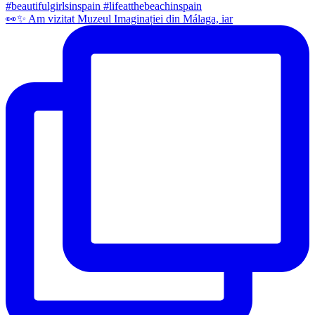
👀✨️ Am vizitat Muzeul Imaginației din Málaga, iar