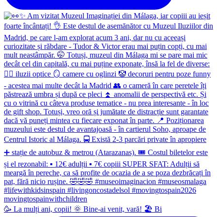
🥳 La mulți ani, copii! 🌞 Bine-ai venit, vară! 🏖 Bi