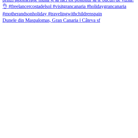
Dunele din Maspalomas, Gran Canaria ℹ️ Câteva sf