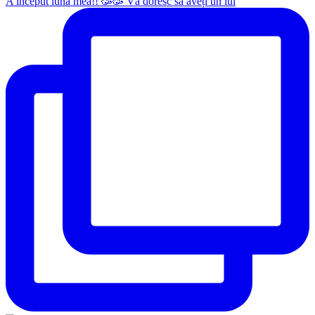
A început luna mea!! 🥳🥳 Vă doresc să aveți un iul