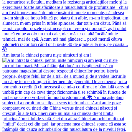
Am intrat la chinezi pentru niște nimicuri și am i