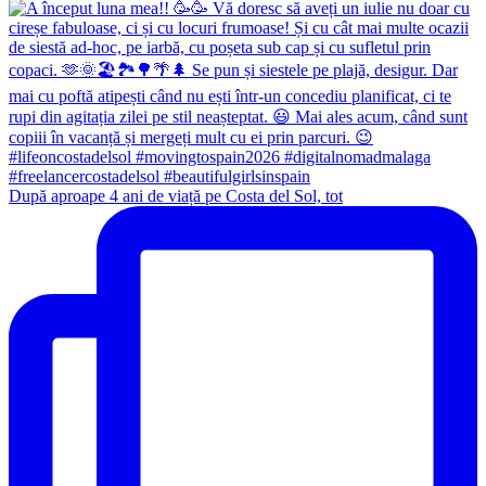
După aproape 4 ani de viață pe Costa del Sol, tot