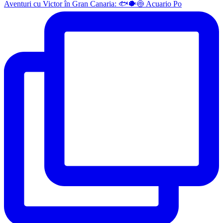
Aventuri cu Victor în Gran Canaria: 🐟🐡🍥 Acuario Po