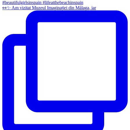
👀✨️ Am vizitat Muzeul Imaginației din Málaga, iar