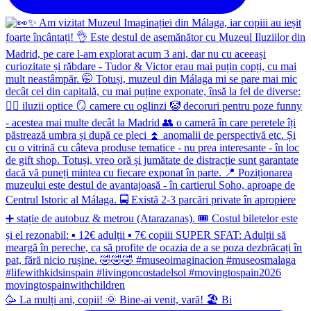
🥳 La mulți ani, copii! 🌞 Bine-ai venit, vară! 🏖 Bi