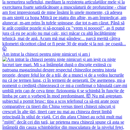
Am intrat la chinezi pentru niște nimicuri și am i