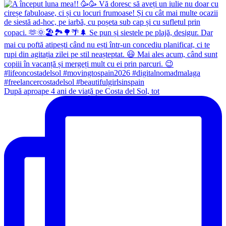
După aproape 4 ani de viață pe Costa del Sol, tot