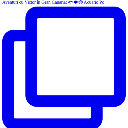
Aventuri cu Victor în Gran Canaria: 🐟🐡🍥 Acuario Po