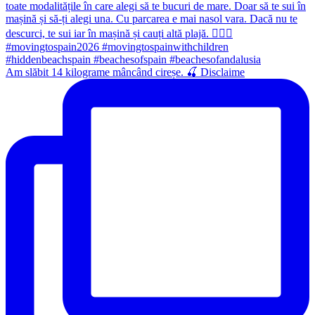
Am slăbit 14 kilograme mâncând cireșe. 🍒 Disclaime