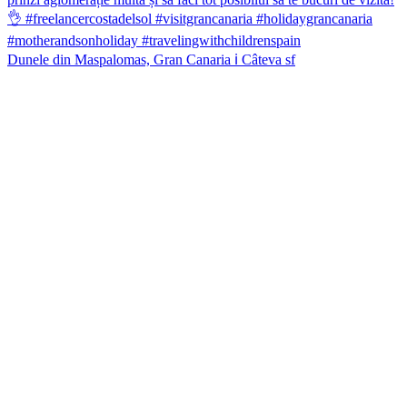
Dunele din Maspalomas, Gran Canaria ℹ️ Câteva sf