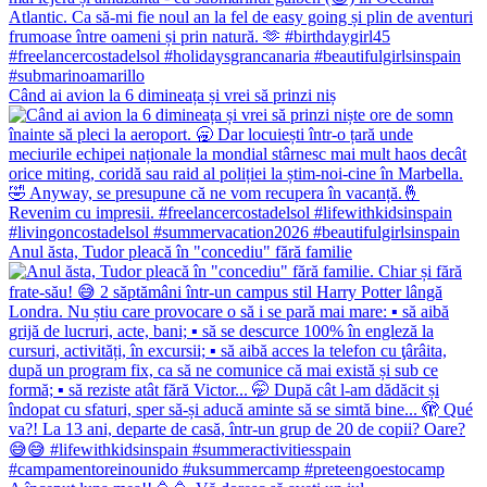
Când ai avion la 6 dimineața și vrei să prinzi niș
Anul ăsta, Tudor pleacă în "concediu" fără familie