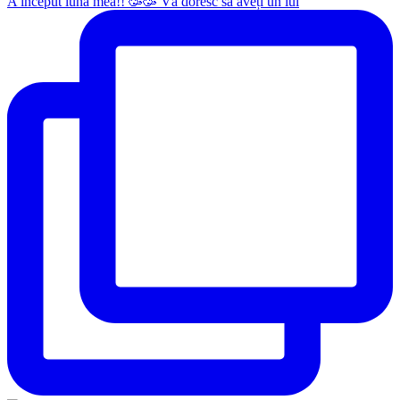
A început luna mea!! 🥳🥳 Vă doresc să aveți un iul