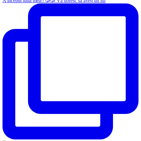
A început luna mea!! 🥳🥳 Vă doresc să aveți un iul