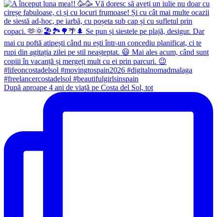
După aproape 4 ani de viață pe Costa del Sol, tot