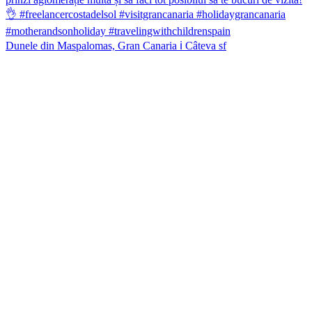
Dunele din Maspalomas, Gran Canaria ℹ️ Câteva sf