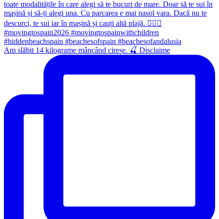
Am slăbit 14 kilograme mâncând cireșe. 🍒 Disclaime