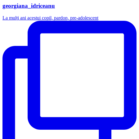
georgiana_idriceanu
La mulți ani acestui copil, pardon, pre-adolescent