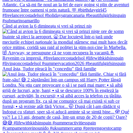
Când ai avion la 6 dimineața și vrei să prinzi niș
Anul ăsta, Tudor pleacă în "concediu" fără familie