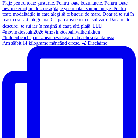
Am slăbit 14 kilograme mâncând cireșe. 🍒 Disclaime