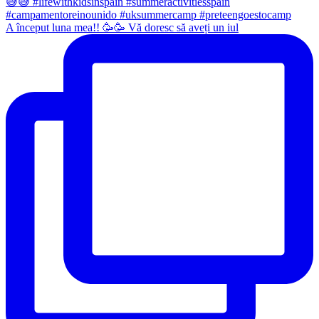
A început luna mea!! 🥳🥳 Vă doresc să aveți un iul