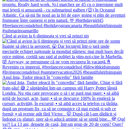
Când ai avion la 6 dimineața și vrei să prinzi niș
Anul ăsta, Tudor pleacă în "concediu" fără familie