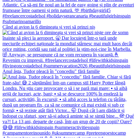
Când ai avion la 6 dimineața și vrei să prinzi niș
Anul ăsta, Tudor pleacă în "concediu" fără familie