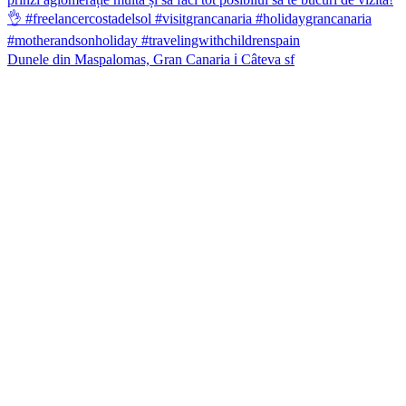
Dunele din Maspalomas, Gran Canaria ℹ️ Câteva sf