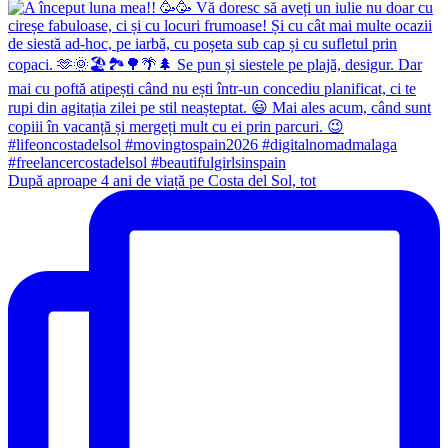
După aproape 4 ani de viață pe Costa del Sol, tot