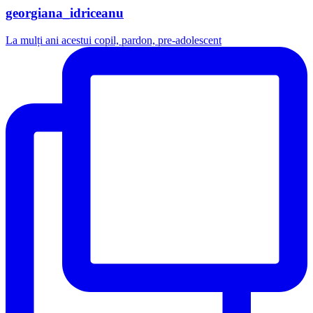
georgiana_idriceanu
La mulți ani acestui copil, pardon, pre-adolescent