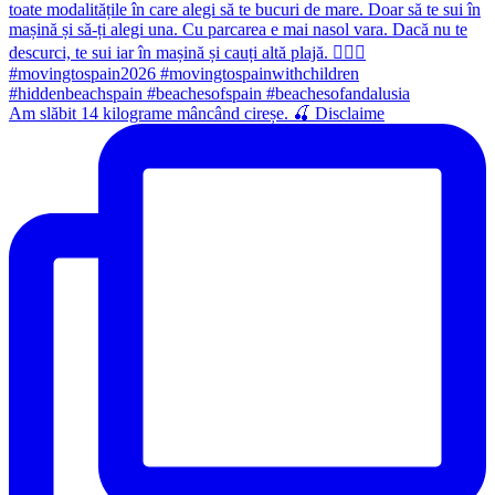
Am slăbit 14 kilograme mâncând cireșe. 🍒 Disclaime