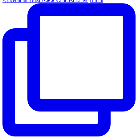
A început luna mea!! 🥳🥳 Vă doresc să aveți un iul