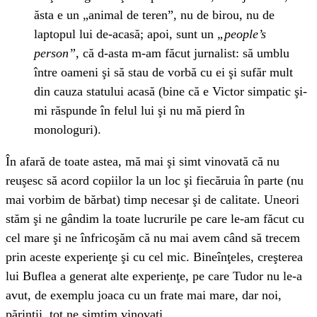
ăsta e un „animal de teren”, nu de birou, nu de
laptopul lui de-acasă; apoi, sunt un
„people’s
person”
, că d-asta m-am făcut jurnalist: să umblu
între oameni şi să stau de vorbă cu ei şi sufăr mult
din cauza statului acasă (bine că e Victor simpatic şi-
mi răspunde în felul lui şi nu mă pierd în
monologuri).
În afară de toate astea, mă mai şi simt vinovată că nu
reuşesc să acord copiilor la un loc şi fiecăruia în parte (nu
mai vorbim de bărbat) timp necesar şi de calitate. Uneori
stăm şi ne gândim la toate lucrurile pe care le-am făcut cu
cel mare şi ne înfricoşăm că nu mai avem când să trecem
prin aceste experienţe şi cu cel mic. Bineînţeles, creşterea
lui Buflea a generat alte experienţe, pe care Tudor nu le-a
avut, de exemplu joaca cu un frate mai mare, dar noi,
părinţii, tot ne simţim vinovaţi.