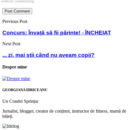
without commenting.
Previous Post
Concurs: Învaţă să fii părinte! - ÎNCHEIAT
Next Post
... zi, mai ştii când nu aveam copii?
Despre mine
GEORGIANA IDRICEANU
Un Condei Sprințar
Jurnalist, blogger, creator de conținut, instructor de fitness, mamă de
băieți.