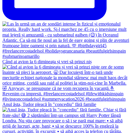
Când ai avion la 6 dimineața și vrei să prinzi niș
Anul ăsta, Tudor pleacă în "concediu" fără familie