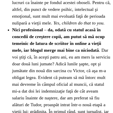
lucruri ca înainte pe fondul acestei oboseli. Pentru că,
altfel, din punct de vedere psihic, intelectual şi
emoţional, sunt mult mai evoluată faţă de perioada
nulipară a vieţii mele.
Yes, children do that to you.
Nici profesional
–
da, odată cu statul acasă în
concedii de creştere copii, am putut să mă ocup
temeinic de latura de scriitor în online a vieţii
mele, iar blogul merge mai bine ca niciodată
. Dar
voi ştiţi că, în aceşti patru ani, eu am mers la serviciu
doar două luni jumate? Adică lunile şapte, opt şi
jumătate din nouă din sarcina cu Victor, că aşa m-a
obligat legea. Evident că puteam să mă întorc mult
mai devreme în câmpul oficial al muncii, că statul
mi-a dat doi lei indemnizaţie faţă de cât aveam
salariu înainte de naştere, dar am preferat să fiu
alături de Tudor, proaspăt intrat într-o nouă etapă a
vieţii lui: grădiniţa. În primul rând, sunt jurnalist, iar