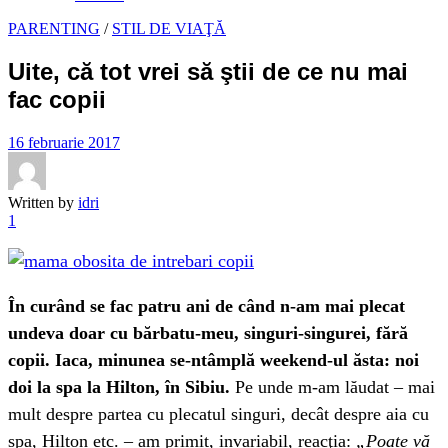
PARENTING
/
STIL DE VIAŢĂ
Uite, că tot vrei să ştii de ce nu mai
fac copii
16 februarie 2017
Written by
idri
1
În curând se fac patru ani de când n-am mai plecat
undeva doar cu bărbatu-meu, singuri-singurei, fără
copii. Iaca, minunea se-ntâmplă weekend-ul ăsta: noi
doi la spa la Hilton, în Sibiu.
Pe unde m-am lăudat – mai
mult despre partea cu plecatul singuri, decât despre aia cu
spa, Hilton etc. – am primit, invariabil, reacţia:
„Poate vă