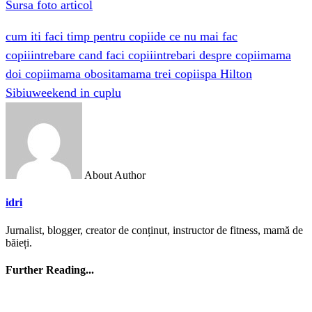
Sursa foto articol
cum iti faci timp pentru copii
de ce nu mai fac
copii
intrebare cand faci copii
intrebari despre copii
mama
doi copii
mama obosita
mama trei copii
spa Hilton
Sibiu
weekend in cuplu
About Author
idri
Jurnalist, blogger, creator de conținut, instructor de fitness, mamă de
băieți.
Further Reading...