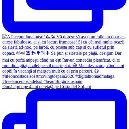
După aproape 4 ani de viață pe Costa del Sol, tot