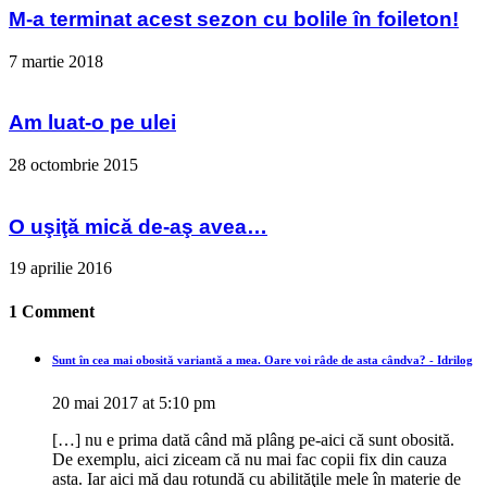
M-a terminat acest sezon cu bolile în foileton!
7 martie 2018
Am luat-o pe ulei
28 octombrie 2015
O uşiţă mică de-aş avea…
19 aprilie 2016
1 Comment
Sunt în cea mai obosită variantă a mea. Oare voi râde de asta cândva? - Idrilog
20 mai 2017 at 5:10 pm
[…] nu e prima dată când mă plâng pe-aici că sunt obosită.
De exemplu, aici ziceam că nu mai fac copii fix din cauza
asta. Iar aici mă dau rotundă cu abilităţile mele în materie de