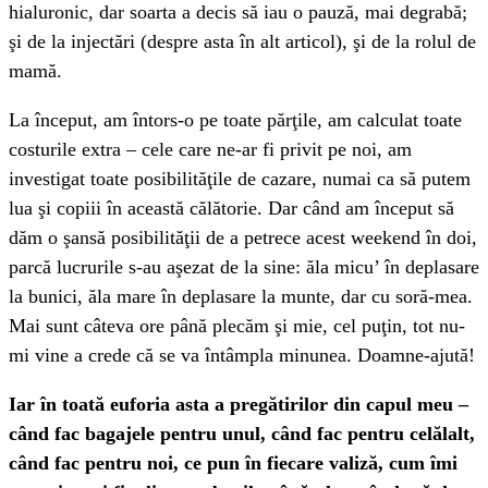
hialuronic, dar soarta a decis să iau o pauză, mai degrabă;
şi de la injectări (despre asta în alt articol), şi de la rolul de
mamă.
La început, am întors-o pe toate părţile, am calculat toate
costurile extra – cele care ne-ar fi privit pe noi, am
investigat toate posibilităţile de cazare, numai ca să putem
lua şi copiii în această călătorie. Dar când am început să
dăm o şansă posibilităţii de a petrece acest weekend în doi,
parcă lucrurile s-au aşezat de la sine: ăla micu’ în deplasare
la bunici, ăla mare în deplasare la munte, dar cu soră-mea.
Mai sunt câteva ore până plecăm şi mie, cel puţin, tot nu-
mi vine a crede că se va întâmpla minunea. Doamne-ajută!
Iar în toată euforia asta a pregătirilor din capul meu –
când fac bagajele pentru unul, când fac pentru celălalt,
când fac pentru noi, ce pun în fiecare valiză, cum îmi