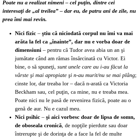
Poate nu a realizat nimeni – cel puţin, dintre cei
interesaţi de „al treilea” – dar eu, de patru ani de zile, nu
prea îmi mai revin.
Nici fizic
–
ştiu că niciodată corpul nu îmi va mai
arăta la fel ca „înainte”, dar nu e vorba doar de
dimensiuni
– pentru că Tudor avea abia un an şi
jumătate când am rămas însărcinată cu Victor. Ei
bine, o să spuneţi,
sunt unele care au i-au făcut la
vârste şi mai apropiate şi n-au murit/nu se mai plâng
;
cinste lor, dar treaba lor – dacă n-arată ca Victoria
Beckham sau, cel puţin, ca mine, nu e treaba mea.
Poate nici nu le pasă de revenirea fizică, poate au o
genă de aur. Nu e cazul meu.
Nici psihic
–
şi aici vorbesc doar de lipsa de somn,
de oboseala cronică
, de nopţile pierdute sau doar
întrerupte şi de dorinţa de a face la fel de multe