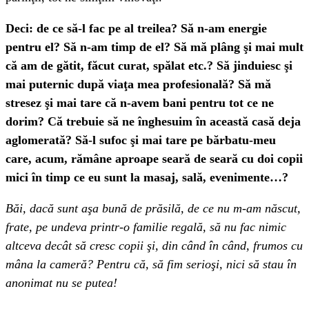
Deci: de ce să-l fac pe al treilea? Să n-am energie
pentru el? Să n-am timp de el? Să mă plâng şi mai mult
că am de gătit, făcut curat, spălat etc.? Să jinduiesc şi
mai puternic după viaţa mea profesională? Să mă
stresez şi mai tare că n-avem bani pentru tot ce ne
dorim? Că trebuie să ne înghesuim în această casă deja
aglomerată? Să-l sufoc şi mai tare pe bărbatu-meu
care, acum, rămâne aproape seară de seară cu doi copii
mici în timp ce eu sunt la masaj, sală, evenimente…?
Băi, dacă sunt aşa bună de prăsilă, de ce nu m-am născut,
frate, pe undeva printr-o familie regală, să nu fac nimic
altceva decât să cresc copii şi, din când în când, frumos cu
mâna la cameră? Pentru că, să fim serioşi, nici să stau în
anonimat nu se putea!