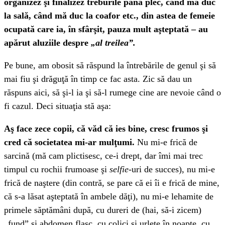
organizez şi finalizez treburile până plec, când mă duc
la sală, când mă duc la coafor etc., din astea de femeie
ocupată care ia, în sfârşit, pauza mult aşteptată – au
apărut aluziile despre
„al treilea”.
Pe bune, am obosit să răspund la întrebările de genul şi să
mai fiu şi drăguţă în timp ce fac asta. Zic să dau un
răspuns aici, să şi-l ia şi să-l rumege cine are nevoie când o
fi cazul. Deci situaţia stă aşa:
Aş face zece copii, că văd că ies bine, cresc frumos şi
cred că societatea mi-ar mulţumi.
Nu mi-e frică de
sarcină (mă cam plictisesc, ce-i drept, dar îmi mai trec
timpul cu rochii frumoase şi
selfie
-uri de succes), nu mi-e
frică de naştere (din contră, se pare că ei îi e frică de mine,
că s-a lăsat aşteptată în ambele dăţi), nu mi-e lehamite de
primele săptămâni după, cu dureri de (hai, să-i zicem)
„fund” şi abdomen flasc, cu colici şi urlete în noapte, cu