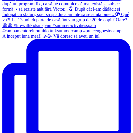
A început luna mea!! 🥳🥳 Vă doresc să aveți un iul