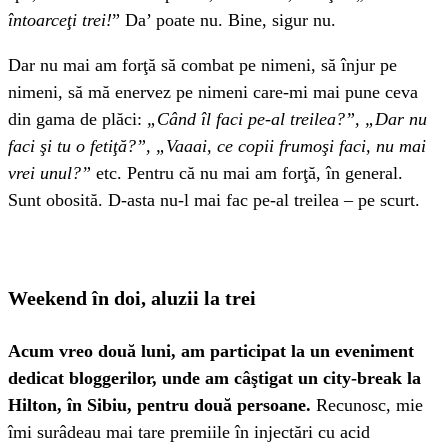
întoarceţi
trei!
” Da’ poate nu. Bine, sigur nu.
Dar nu mai am forţă să combat pe nimeni, să înjur pe
nimeni, să mă enervez pe nimeni care-mi mai pune ceva
din gama de plăci:
„Când îl faci pe-al treilea?”, „Dar nu
faci şi tu o fetiţă?”, „Vaaai, ce copii frumoşi faci, nu mai
vrei unul?”
etc. Pentru că nu mai am forţă, în general.
Sunt obosită. D-asta nu-l mai fac pe-al treilea – pe scurt.
Weekend în doi, aluzii la trei
Acum vreo două luni, am participat la un eveniment
dedicat bloggerilor, unde am câştigat un city-break la
Hilton, în Sibiu, pentru două persoane.
Recunosc, mie
îmi surâdeau mai tare premiile în injectări cu acid