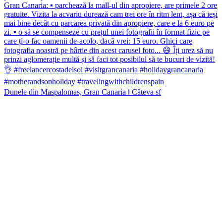
Dunele din Maspalomas, Gran Canaria ℹ️ Câteva sf