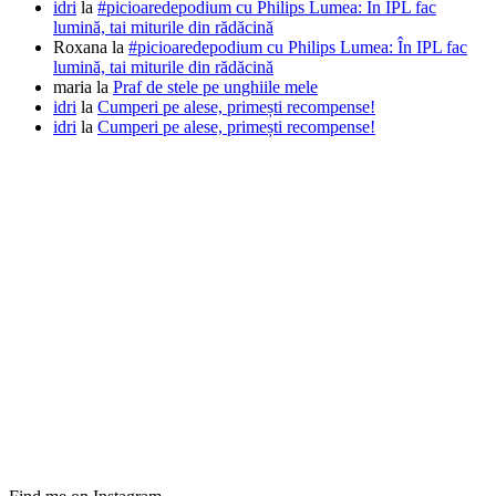
idri
la
#picioaredepodium cu Philips Lumea: În IPL fac
lumină, tai miturile din rădăcină
Roxana
la
#picioaredepodium cu Philips Lumea: În IPL fac
lumină, tai miturile din rădăcină
maria
la
Praf de stele pe unghiile mele
idri
la
Cumperi pe alese, primești recompense!
idri
la
Cumperi pe alese, primești recompense!