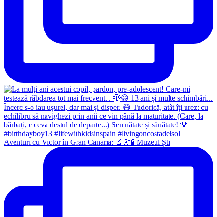
Aventuri cu Victor în Gran Canaria: 🔬🔭🧪 Muzeul Ști