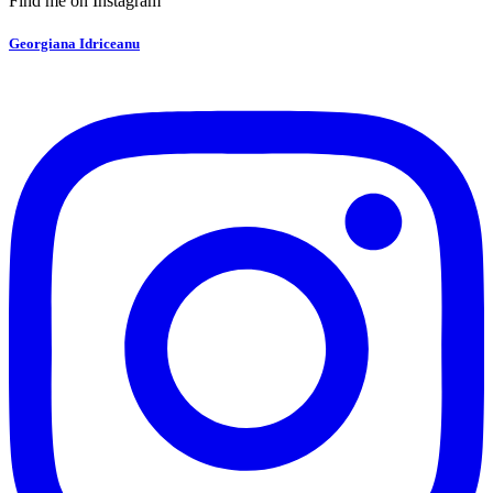
Find me on Instagram
Georgiana Idriceanu