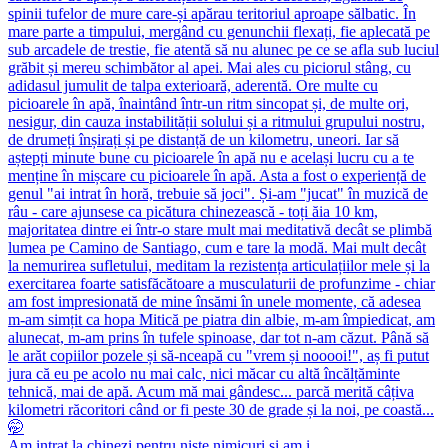
Am intrat la chinezi pentru niște nimicuri și am i