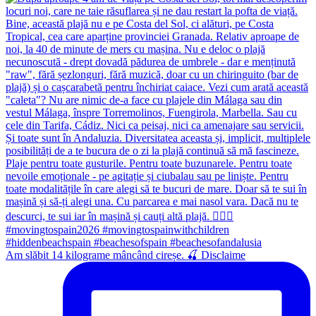
Am slăbit 14 kilograme mâncând cireșe. 🍒 Disclaime