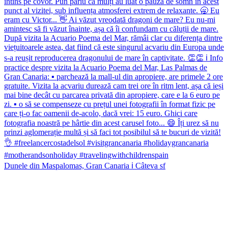
Dunele din Maspalomas, Gran Canaria ℹ️ Câteva sf