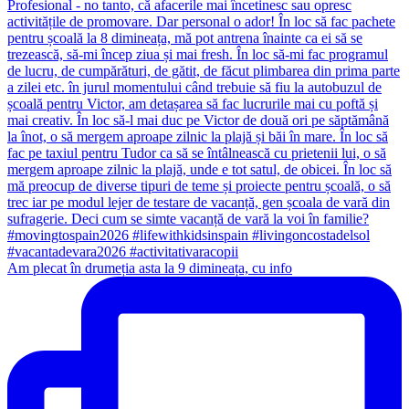
Am plecat în drumeția asta la 9 dimineața, cu info