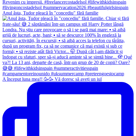
Anul ăsta, Tudor pleacă în "concediu" fără familie
A început luna mea!! 🥳🥳 Vă doresc să aveți un iul