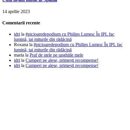
14 aprilie 2023
Comentarii recente
idri
la
#picioaredepodium cu Philips Lumea: În IPL fac
lumină, tai miturile din rădăcină
Roxana
la
#picioaredepodium cu Philips Lumea: În IPL fac
lumină, tai miturile din rădăcină
maria
la
Praf de stele pe unghiile mele
idri
la
Cumperi pe alese, primești recompense!
idri
la
Cumperi pe alese, primești recompense!