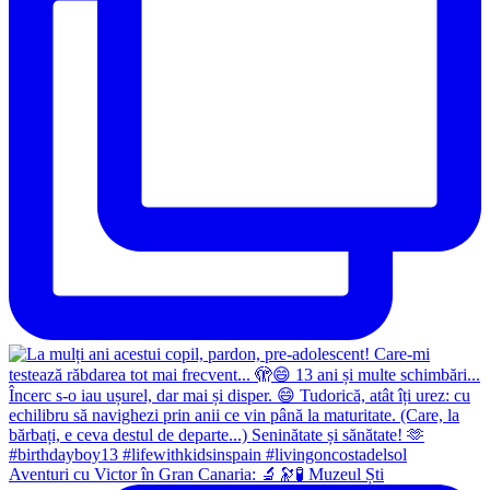
Aventuri cu Victor în Gran Canaria: 🔬🔭🧪 Muzeul Ști