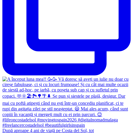
După aproape 4 ani de viață pe Costa del Sol, tot