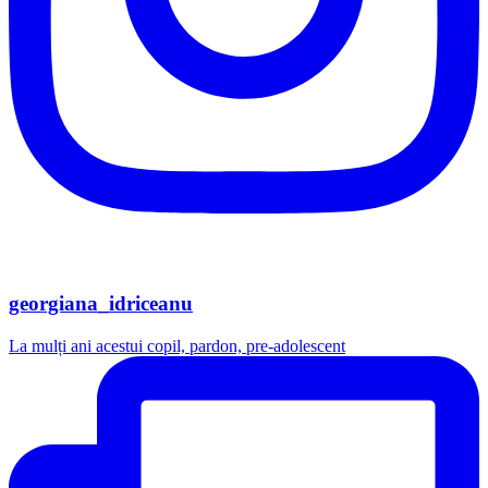
georgiana_idriceanu
La mulți ani acestui copil, pardon, pre-adolescent