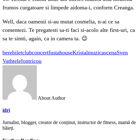
frumos curgatoare si limpede aidoma-i, conform Creanga.
Well, daca oamenii si-au mutat cosmelia, n-ai ce sa
comentezi. Te pregatesti sa-ti faci si-acolo alte first-uri, ca
sa te simti, again, ca in camera ta. 😉
bere
bilet
club
concert
fusta
house
Kristal
muzica
scena
Sven
Vath
telefon
tricou
About Author
idri
Jurnalist, blogger, creator de conținut, instructor de fitness, mamă de
băieți.