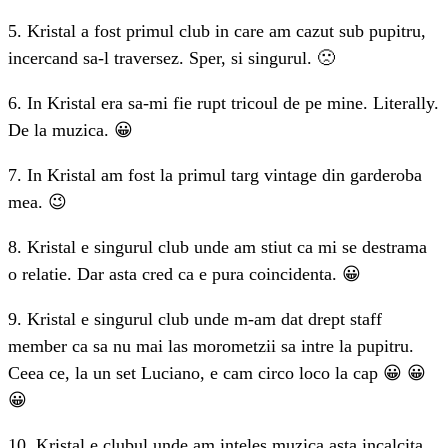
5. Kristal a fost primul club in care am cazut sub pupitru,
incercand sa-l traversez. Sper, si singurul. 🙁
6. In Kristal era sa-mi fie rupt tricoul de pe mine. Literally.
De la muzica. 😀
7. In Kristal am fost la primul targ vintage din garderoba
mea. 😉
8. Kristal e singurul club unde am stiut ca mi se destrama
o relatie. Dar asta cred ca e pura coincidenta. 😀
9. Kristal e singurul club unde m-am dat drept staff
member ca sa nu mai las morometzii sa intre la pupitru.
Ceea ce, la un set Luciano, e cam circo loco la cap 😀 😀
😀
10. Kristal e clubul unde am inteles muzica asta incalcita