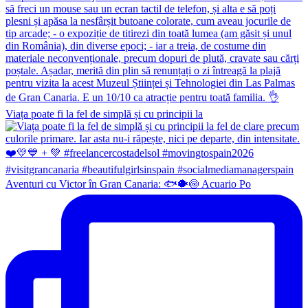
Viața poate fi la fel de simplă și cu principii la
Aventuri cu Victor în Gran Canaria: 🐟🐡🍥 Acuario Po