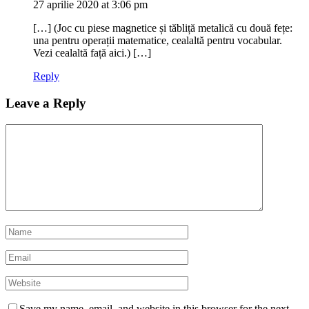
27 aprilie 2020 at 3:06 pm
[…] (Joc cu piese magnetice și tăbliță metalică cu două fețe:
una pentru operații matematice, cealaltă pentru vocabular.
Vezi cealaltă față aici.) […]
Reply
Leave a Reply
Save my name, email, and website in this browser for the next