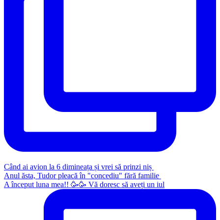
Când ai avion la 6 dimineața și vrei să prinzi niș
Anul ăsta, Tudor pleacă în "concediu" fără familie
A început luna mea!! 🥳🥳 Vă doresc să aveți un iul