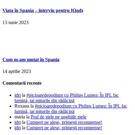
Viața în Spania – interviu pentru IQads
13 iunie 2023
Cum m-am mutat în Spania
14 aprilie 2023
Comentarii recente
idri
la
#picioaredepodium cu Philips Lumea: În IPL fac
lumină, tai miturile din rădăcină
Roxana
la
#picioaredepodium cu Philips Lumea: În IPL fac
lumină, tai miturile din rădăcină
maria
la
Praf de stele pe unghiile mele
idri
la
Cumperi pe alese, primești recompense!
idri
la
Cumperi pe alese, primești recompense!