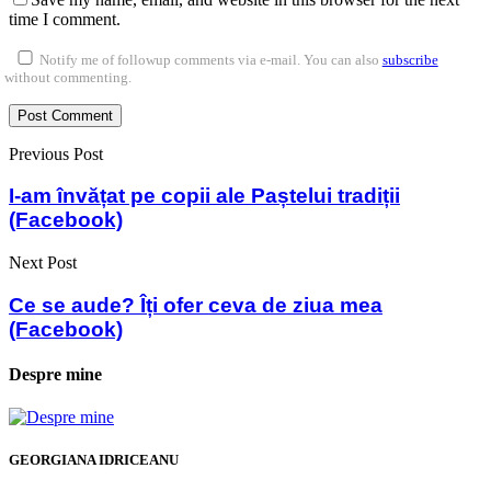
time I comment.
Notify me of followup comments via e-mail. You can also
subscribe
without commenting.
Previous Post
I-am învățat pe copii ale Paștelui tradiții
(Facebook)
Next Post
Ce se aude? Îți ofer ceva de ziua mea
(Facebook)
Despre mine
GEORGIANA IDRICEANU