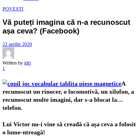
POVEŞTI
Vă puteți imagina că n-a recunoscut
așa ceva? (Facebook)
22 aprilie 2020
Written by
idri
1
A
recunoscut un rinocer, o locomotivă, un xilofon, a
recunoscut multe imagini, dar s-a blocat la…
telefon.
Lui Victor nu-i vine să creadă că așa ceva a folosit
o lume-ntreagă!