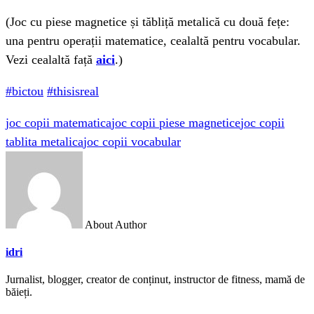
(Joc cu piese magnetice și tăbliță metalică cu două fețe:
una pentru operații matematice, cealaltă pentru vocabular.
Vezi cealaltă față
aici
.)
#
bictou
#
thisisreal
joc copii matematica
joc copii piese magnetice
joc copii
tablita metalica
joc copii vocabular
About Author
idri
Jurnalist, blogger, creator de conținut, instructor de fitness, mamă de
băieți.