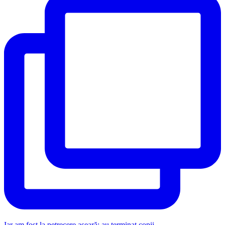
Iar am fost la petrecere aseară: au terminat copii