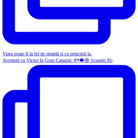
Viața poate fi la fel de simplă și cu principii la
Aventuri cu Victor în Gran Canaria: 🐟🐡🍥 Acuario Po