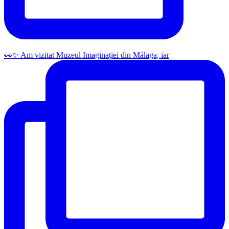
👀✨️ Am vizitat Muzeul Imaginației din Málaga, iar