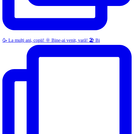
🥳 La mulți ani, copii! 🌞 Bine-ai venit, vară! 🏖 Bi