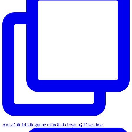
Am slăbit 14 kilograme mâncând cireșe. 🍒 Disclaime