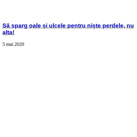
Să sparg oale și ulcele pentru niște perdele, nu
alta!
5 mai 2020