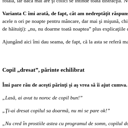
foială, iar dacă mai are şi colici se întinde toată distracţia.
Varianta C
îmi arată, de fapt, cât am nedreptăţit răspunsu
acele n ori pe noapte pentru mâncare, dar mai şi mişună, chi
de hăituiţi): „nu, nu doarme toată noaptea” plus explicaţiile d
Ajungând aici îmi dau seama, de fapt, că la asta se referă ma
Copil „dresat”, părinte echilibrat
Îmi pare rău de aceşti părinţi şi aş vrea să îi ajut cumva
„Lasă, ai avut tu noroc de copil bun!”
„Ţi-ai dresat copilul sa doarmă, nu mi se pare ok!”
„Nu cred în prostiile astea cu programul de somn, copilul 