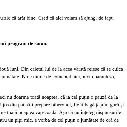
eu zic că arăt bine. Cred că aici voiam să ajung, de fapt.
 unui program de somn.
ouă luni. Din caietul lui de la acea vârstă reiese că se culca
şi jumătate. Nu e nimic de comentat aici, nicio paranteză,
ci nu doarme toată noaptea, că ia cel puţin o pauză de la
os din pat să-i prepare biberonul, fie îi bagă ţâţa în gură şi
rme toată noaptea cap-coadă. Aşa că nu înţeleg răspunsurile
tru un pipi mic, e vorba de cel puţin o jumătate de oră de