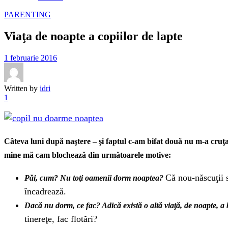
PARENTING
Viaţa de noapte a copiilor de lapte
1 februarie 2016
Written by
idri
1
Câteva luni după naştere – şi faptul c-am bifat două nu m-a cruţ
mine mă cam blochează din următoarele motive:
Că nou-născuţii 
Păi, cum? Nu toţi oamenii dorm noaptea?
încadrează.
Dacă nu dorm, ce fac? Adică există o altă viaţă, de noapte, a 
tinereţe, fac flotări?