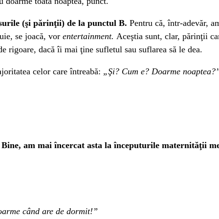
 Nu doarme toată noaptea, punct.
rile (şi părinţii) de la punctul B.
Pentru că, într-adevăr, am
uie, se joacă, vor
entertainment.
Aceştia sunt, clar, părinţii c
e rigoare, dacă îi mai ţine sufletul sau suflarea să le dea.
joritatea celor care întreabă:
„Şi? Cum e? Doarme noaptea?
. Bine, am mai încercat asta la începuturile maternităţii me
doarme când are de dormit!”