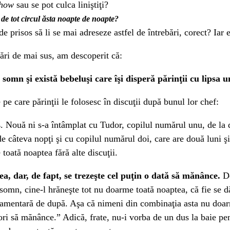
how
sau se pot culca liniştiţi?
i de tot circul ăsta noapte de noapte?
de prisos să li se mai adreseze astfel de întrebări, corect? Iar 
ebări de mai sus, am descoperit că:
somn şi există bebeluşi care îşi disperă părinţii cu lipsa
pe care părinţii le folosesc în discuţii după bunul lor chef:
s
. Nouă ni s-a întâmplat cu Tudor, copilul numărul unu, de la d
 de câteva nopţi şi cu copilul numărul doi, care are două luni 
toată noaptea fără alte discuţii.
a, dar, de fapt, se trezeşte cel puţin o dată să mănânce.
De
mn, cine-l hrăneşte tot nu doarme toată noaptea, că fie se dă j
gulamentară de după. Aşa că nimeni din combinaţia asta nu doa
ri să mănânce.” Adică, frate, nu-i vorba de un dus la baie pen