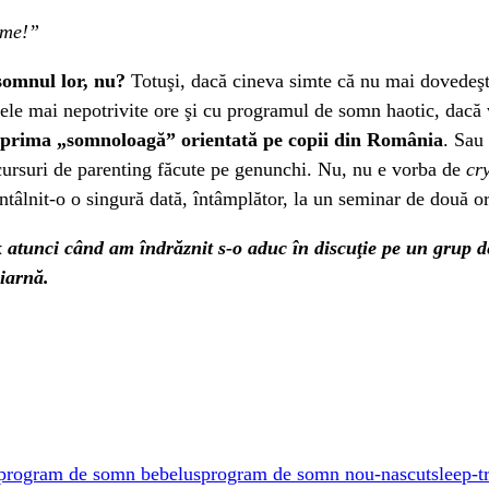
rme!”
esomnul lor, nu?
Totuşi, dacă cineva simte că nu mai dovedeşt
le mai nepotrivite ore şi cu programul de somn haotic, dacă vre
prima „somnoloagă” orientată pe copii din România
. Sau 
e cursuri de parenting făcute pe genunchi. Nu, nu e vorba de
cr
întâlnit-o o singură dată, întâmplător, la un seminar de două or
k atunci când am îndrăznit s-o aduc în discuţie pe un grup d
iarnă.
program de somn bebelus
program de somn nou-nascut
sleep-t