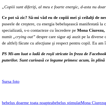
„Copiii sunt diferiţi, al meu e foarte energic, d-asta nu doa
Ce pot să zic? Să-mi văd eu de copiii mei şi ceilalţi de n
puseele de creştere, cu energia bebeluşească manifestată la ce
specializată, s-o contacteze cu încredere pe
Mona Ciurezu, 
numit
„crying out”
despre care sigur aţi auzit pe la divers
de altfel) făcute cu afecţiune şi respect pentru copil. Eu am 
PS Mi-am luat o ladă de roşii stricate în freza de Faceboo
puterilor. Sunt curioasă ce legume primesc acum, în plină 
Sursa foto
bebelus doarme toata noaptea
bebelus stimulat
Mona Ciurezu