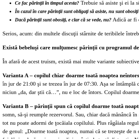
Trebuie să asiste şi ei la
s
Ce fac părinţii în timpul acesta?
În cazul în care părinţii sunt obligaţi să asiste, nu sunt obosiţ
Adică ar fi 
Dacă părinţii sunt obosiţi, e clar că se vede, nu?
Serios, acum: din multele discuţii stârnite de teribilele într
Există bebeluşi care mulţumesc părinţii cu programul de 
În afară de acest truism, există mai multe variante subiective 
Varianta A – copilul chiar doarme toată noaptea neîntor
în jur de 21:00 şi se trezea în jur de 07:30. Aşa se întâmplă
niciun „da, dar ştii că…”, nu e loc de întors. Copilul doarme 
Varianta B – părinţii spun că copilul doarme toată noapte
somn, să-şi reumple rezervorul. Sau, chiar dacă mănâncă în so
tot nu poate adormi de ţocăiala copilului. Plus râgâiala re
de genul: „Doarme toată noaptea, numai că se trezeşte de n o