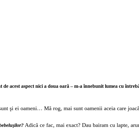
at de acest aspect nici a doua oară – m-a înnebunit lumea cu între
sunt şi ei oameni… Mă rog, mai sunt oamenii aceia care joacă 
Adică ce fac, mai exact? Dau bairam cu lapte, aru
bebeluşilor?