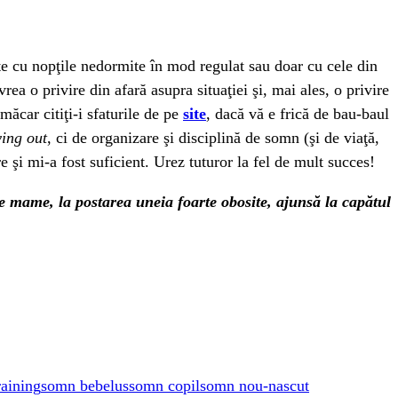
e cu nopţile nedormite în mod regulat sau doar cu cele din
a o privire din afară asupra situaţiei şi, mai ales, o privire
măcar citiţi-i sfaturile de pe
site
, dacă vă e frică de bau-baul
ying out
, ci de organizare şi disciplină de somn (şi de viaţă,
e şi mi-a fost suficient. Urez tuturor la fel de mult succes!
e mame, la postarea uneia foarte obosite, ajunsă la capătul
raining
somn bebelus
somn copil
somn nou-nascut