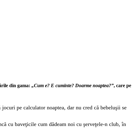
bările din gama:
„Cum e? E cuminte? Doarme noaptea?”
, care pe
jocuri pe calculator noaptea, dar nu cred că bebeluşii se
ncă cu baveţicile cum dădeam noi cu şerveţele-n club, în